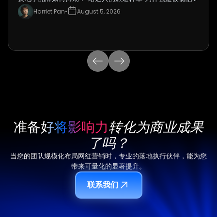
突破点？附暑期到黑五的完整时间表。
Harriet Pan
•
August 5, 2026
准备好将影响力
转化为商业成果
了吗？
当您的团队规模化布局网红营销时，专业的落地执行伙伴，能为您
带来可量化的显著提升。
联系我们