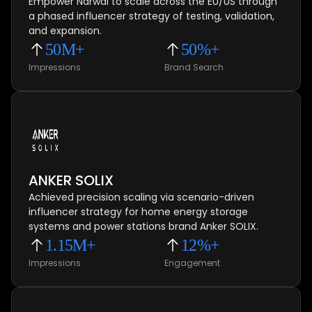
Empower Narwal to scale across the EU/US through
a phased influencer strategy of testing, validation,
and expansion.
50M+
50%+
Impressions
Brand Search
ANKER SOLIX
Achieved precision scaling via scenario-driven
influencer strategy for home energy storage
systems and power stations brand Anker SOLIX.
1.15M+
12%+
Impressions
Engagement