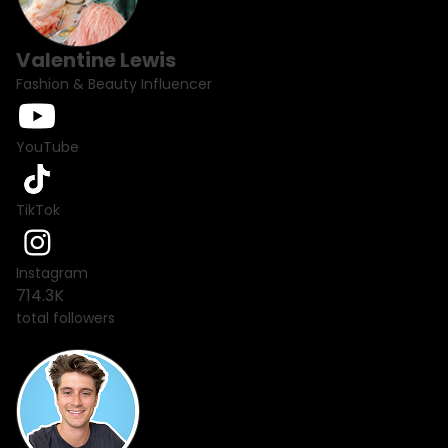
Valentine Lewis
Fashion & Beauty Influencer
YouTube
TikTok
Instagram
714.3K
total followers