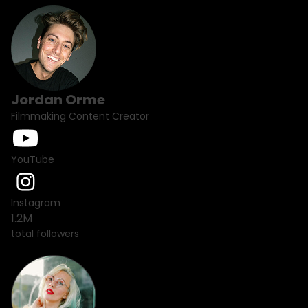
Jordan Orme
Filmmaking Content Creator
YouTube
Instagram
1.2M
total followers