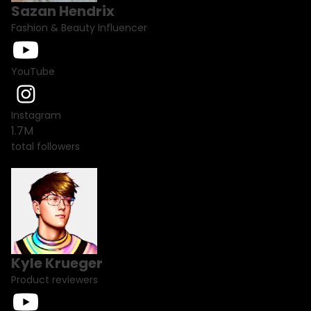
Sazan Hendrix
Fashion & Beauty Influencer
YouTube
Instagram
1.7M
total followers
Kyle Krueger
Product reviewers