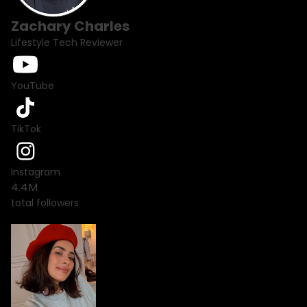
Zachary Charles
Lifestyle Tech Reviewer
YouTube
TikTok
Instagram
4.4M
total followers